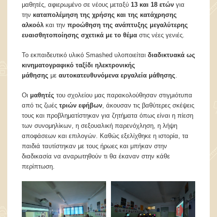
μαθητές, αφιερωμένο σε νέους μεταξύ
13 και 18 ετών
για
την
καταπολέμηση της χρήσης και της κατάχρησης
αλκοόλ
και την
προώθηση της ανάπτυξης μεγαλύτερης
ευαισθητοποίησης σχετικά με το θέμα
στις νέες γενιές.
Το εκπαιδευτικό υλικό Smashed υλοποιείται
διαδικτυακά ως
κινηματογραφικό ταξίδι ηλεκτρονικής
μάθησης
με
αυτοκατευθυνόμενα εργαλεία μάθησης
.
Οι
μαθητές
του σχολείου μας παρακολούθησαν στιγμιότυπα
από τις ζωές
τριών εφήβων
, άκουσαν τις βαθύτερες σκέψεις
τους και προβληματίστηκαν για ζητήματα όπως είναι η πίεση
των συνομηλίκων, η σεξουαλική παρενόχληση, η λήψη
αποφάσεων και επιλογών. Καθώς εξελίχθηκε η ιστορία, τα
παιδιά ταυτίστηκαν με τους ήρωες και μπήκαν στην
διαδικασία να αναρωτηθούν τι θα έκαναν στην κάθε
περίπτωση.