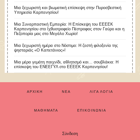
Μια ξεχωριστή και βιωματική επίσκεψη στην Πυροσβεστική
Υπηρεσία Καρπενησίου!
Μια Συναρπαστική Εμπειρία: Η Επίσκεψη του ΕΕΕΕΚ
Καρπενησίου στο Ιχθυοτροφείο Πέστροφας στον Γαύρο και η
Πεζοπορία μας στο Μεγάλο Χωρίο!
​Μια ξεχωριστή ημέρα στο Νόστιμο: Η ζεστή φιλοξενία της
ψησταριάς «Ο Καπετάνιος»!
Μια μέρα γεμάτη παιχνίδι, αθλητισμό και… σουβλάκια: Η
επίσκεψη του ΕΝΕΕΓΥΛ στο ΕΕΕΕΚ Καρπενησίου!
ΑΡΧΙΚΉ
ΝΈΑ
ΛΊΓΑ ΛΌΓΙΑ
ΜΑΘΉΜΑΤΑ
ΕΠΙΚΟΙΝΩΝΊΑ
Σύνδεση