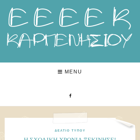
MENU
ΔΕΛΤΊΟ ΤΎΠΟΥ
Η ΣΧΟΛΙΚΉ ΧΡΟΝΙΆ ΞΕΚΊΝΗΣΕ!