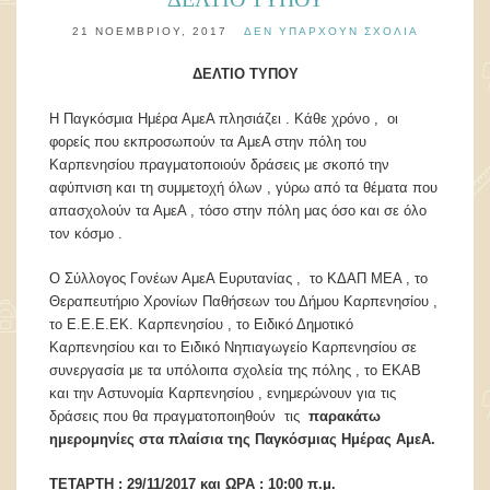
21 ΝΟΕΜΒΡΊΟΥ, 2017
ΔΕΝ ΥΠΆΡΧΟΥΝ ΣΧΌΛΙΑ
ΔΕΛΤΙΟ ΤΥΠΟΥ
Η Παγκόσμια Ημέρα ΑμεΑ πλησιάζει . Κάθε χρόνο , οι
φορείς που εκπροσωπούν τα ΑμεΑ στην πόλη του
Καρπενησίου πραγματοποιούν δράσεις με σκοπό την
αφύπνιση και τη συμμετοχή όλων , γύρω από τα θέματα που
απασχολούν τα ΑμεΑ , τόσο στην πόλη μας όσο και σε όλο
τον κόσμο .
Ο Σύλλογος Γονέων ΑμεΑ Ευρυτανίας , το ΚΔΑΠ ΜΕΑ , το
Θεραπευτήριο Χρονίων Παθήσεων του Δήμου Καρπενησίου ,
το Ε.Ε.Ε.ΕΚ. Καρπενησίου , το Ειδικό Δημοτικό
Καρπενησίου και το Ειδικό Νηπιαγωγείο Καρπενησίου σε
συνεργασία με τα υπόλοιπα σχολεία της πόλης , το ΕΚΑΒ
και την Αστυνομία Καρπενησίου , ενημερώνουν για τις
δράσεις που θα πραγματοποιηθούν τις
παρακάτω
ημερομηνίες στα πλαίσια της Παγκόσμιας Ημέρας ΑμεΑ.
ΤΕΤΑΡΤΗ : 29/11/2017 και ΩΡΑ : 10:00 π.μ.