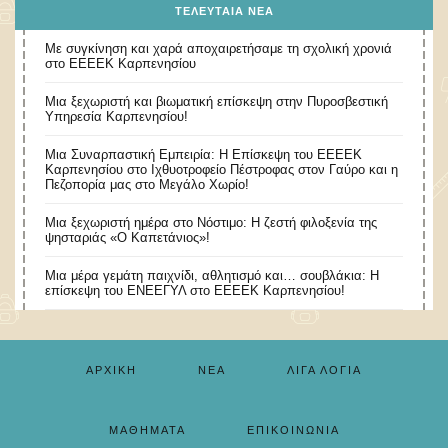
ΤΕΛΕΥΤΑΊΑ ΝΈΑ
Με συγκίνηση και χαρά αποχαιρετήσαμε τη σχολική χρονιά
στο ΕΕΕΕΚ Καρπενησίου
Μια ξεχωριστή και βιωματική επίσκεψη στην Πυροσβεστική
Υπηρεσία Καρπενησίου!
Μια Συναρπαστική Εμπειρία: Η Επίσκεψη του ΕΕΕΕΚ
Καρπενησίου στο Ιχθυοτροφείο Πέστροφας στον Γαύρο και η
Πεζοπορία μας στο Μεγάλο Χωρίο!
​Μια ξεχωριστή ημέρα στο Νόστιμο: Η ζεστή φιλοξενία της
ψησταριάς «Ο Καπετάνιος»!
Μια μέρα γεμάτη παιχνίδι, αθλητισμό και… σουβλάκια: Η
επίσκεψη του ΕΝΕΕΓΥΛ στο ΕΕΕΕΚ Καρπενησίου!
ΑΡΧΙΚΉ
ΝΈΑ
ΛΊΓΑ ΛΌΓΙΑ
ΜΑΘΉΜΑΤΑ
ΕΠΙΚΟΙΝΩΝΊΑ