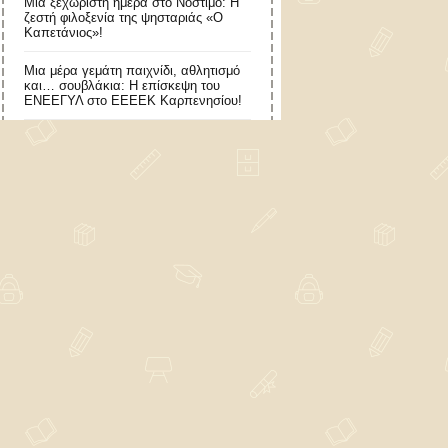
​Μια ξεχωριστή ημέρα στο Νόστιμο: Η
ζεστή φιλοξενία της ψησταριάς «Ο
Καπετάνιος»!
Μια μέρα γεμάτη παιχνίδι, αθλητισμό
και… σουβλάκια: Η επίσκεψη του
ΕΝΕΕΓΥΛ στο ΕΕΕΕΚ Καρπενησίου!