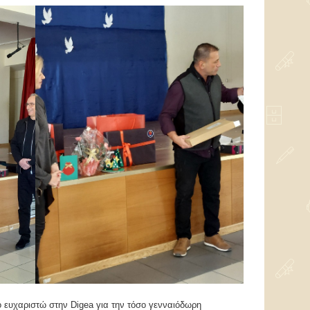
 ευχαριστώ στην Digea για την τόσο γενναιόδωρη